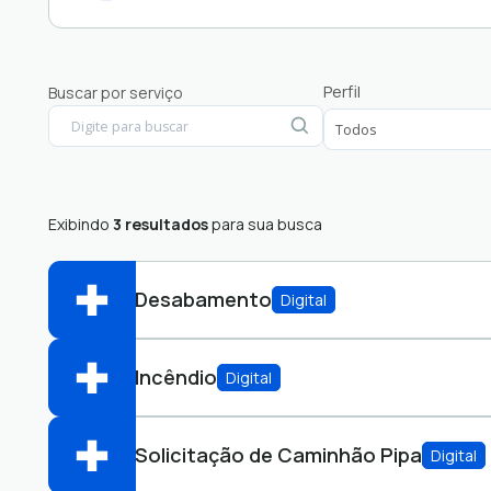
Análise de Projeto
Perfil
Buscar por serviço
Auxilio
Certidão
Declaração
Emissão de Guia IPTU
Exibindo
3 resultados
para sua busca
Licenciamento Ambiental
Licitação
Desabamento
Digital
Incêndio
Digital
Secretaria Municipal de Agricultura
SEAMA
Abrir online > Via protocolo 1Doc
Perfis:
Solicitação de Caminhão Pipa
Digital
Secretaria Municipal de Agricultura
SEAMA