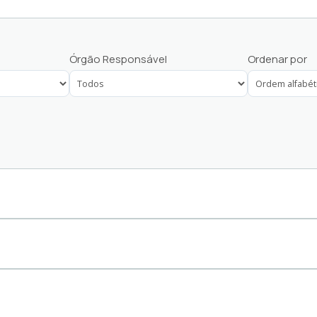
Ouvidoria
Órgão Responsável
Ordenar por
Ouvidoria Saúde
Pagamento
Pagamento Obras
Pedido e-SIC
Programa de Incentivo à 
Tributos
, Meio Ambiente e Abastecimento
, Meio Ambiente e Abastecimento