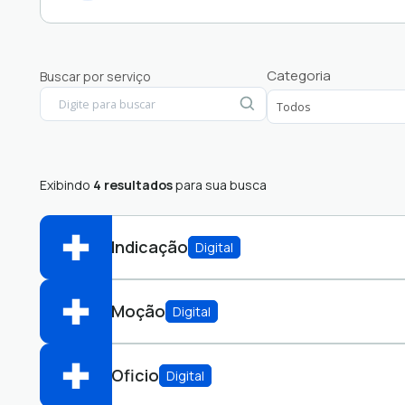
Cidadão
Categoria
Buscar por serviço
Conselho Municipal
Exibindo
4 resultados
para sua busca
Indicação
Digital
Moção
Digital
Abrir online > Via protocolo 1Doc
Perfis:
Oficio
Digital
Abrir online > Via protocolo 1Doc