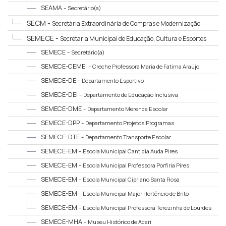
Abastecimento
SEAMA -
Secretário(a)
SECM -
Secretária Extraordinária de Compras e Modernização
SEMECE -
Secretaria Municipal de Educação, Cultura e Esportes
SEMECE -
Secretário(a)
SEMECE-CEMEI -
Creche Professora Maria de Fatima Araújo
SEMECE-DE -
Departamento Esportivo
SEMECE-DEI -
Departamento de Educação Inclusiva
SEMECE-DME -
Departamento Merenda Escolar
SEMECE-DPP -
Departamento Projetos|Programas
SEMECE-DTE -
Departamento Transporte Escolar
SEMECE-EM -
Escola Municipal Cantidia Auda Pires
SEMECE-EM -
Escola Municipal Professora Porfiria Pires
SEMECE-EM -
Escola Municipal Cipriano Santa Rosa
SEMECE-EM -
Escola Municipal Major Hortêncio de Brito
SEMECE-EM -
Escola Municipal Professora Terezinha de Lourdes
Galvão
SEMECE-MHA -
Museu Histórico de Acari