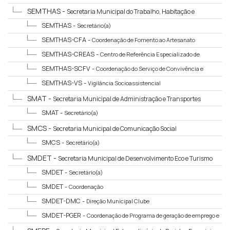
SEMTHAS -
Secretaria Municipal do Trabalho, Habitação e
Assistência Social
SEMTHAS -
Secretário(a)
SEMTHAS-CFA -
Coordenação de Fomento ao Artesanato
SEMTHAS-CREAS -
Centro de Referência Especializado de
Assistência Social
SEMTHAS-SCFV -
Coordenação do Serviço de Convivência e
Fortalecimento de Vínculos
SEMTHAS-VS -
Vigilância Socioassistencial
SMAT -
Secretaria Municipal de Administração e Transportes
SMAT -
Secretário(a)
SMCS -
Secretaria Municipal de Comunicação Social
SMCS -
Secretário(a)
SMDET -
Secretaria Municipal de Desenvolvimento Eco e Turismo
SMDET -
Secretário(a)
SMDET -
Coordenação
SMDET-DMC -
Direção Municipal Clube
SMDET-PGER -
Coordenação de Programa de geração de emprego e
renda