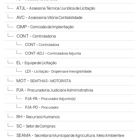
ATJL -
Assesoria Técnica/Jurídica de Licitação
AVC -
Assessoria Vitória Contabilidade
CIMP -
Comissão de Implantação
CONT -
Controladoria
CONT -
Controladora
CONT-ADJ -
Controladora Adjunta
EL -
Equipe de Licitação
LDI -
Licitação - Dispensa e Inexigibilidade
MOT -
SEMTHAS - MOTORISTA
PJA -
Procuradoria Judicial e Administrativia
PJA-PA -
Procurador Adjunto(a)
PJA-PG -
Procurador
RH -
Recursos Humanos
SC -
Setor de Compras
SEAMA -
Secretaria Municipal de Agricultura, Meio Ambiente e