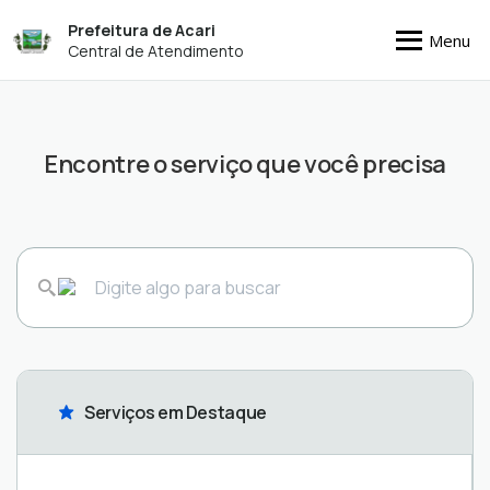
Prefeitura de Acari
Menu
Central de Atendimento
Encontre o serviço que você precisa
Serviços em Destaque
Programa
Emissão
Análise
de
Licenciamento
Pagamento
Ouvidoria
Pedido
Pagamento
Declaração
Ouvidoria
Licitação
Certidão
Tributos
Auxilio